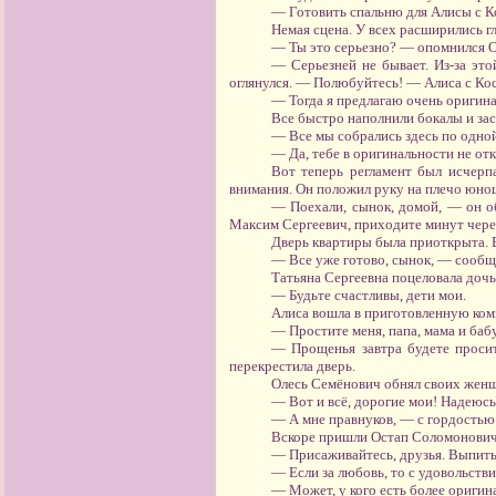
— Готовить спальню для Алисы с К
Немая сцена. У всех расширились г
— Ты это серьезно? — опомнился 
— Серьезней не бывает. Из-за это
оглянулся. — Полюбуйтесь! — Алиса с Кос
— Тогда я предлагаю очень оригина
Все быстро наполнили бокалы и за
— Все мы собрались здесь по одно
— Да, тебе в оригинальности не от
Вот теперь регламент был исчерп
внимания. Он положил руку на плечо юноше
— Поехали, сынок, домой, — он об
Максим Сергеевич, приходите минут чере
Дверь квартиры была приоткрыта. 
— Все уже готово, сынок, — сообщ
Татьяна Сергеевна поцеловала дочь
— Будьте счастливы, дети мои.
Алиса вошла в приготовленную комн
— Простите меня, папа, мама и баб
— Прощенья завтра будете просит
перекрестила дверь.
Олесь Семёнович обнял своих женщ
— Вот и всё, дорогие мои! Надеюсь
— А мне правнуков, — с гордостью
Вскоре пришли Остап Соломонович 
— Присаживайтесь, друзья. Выпить
— Если за любовь, то с удовольст
— Может, у кого есть более ориги