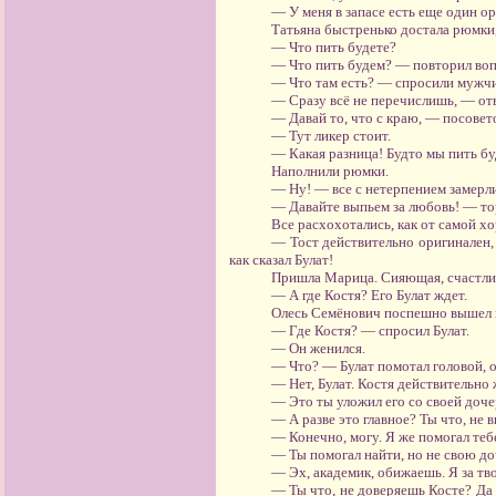
— У меня в запасе есть еще один о
Татьяна быстренько достала рюмки, 
— Что пить будете?
— Что пить будем? — повторил вопр
— Что там есть? — спросили мужч
— Сразу всё не перечислишь, — отв
— Давай то, что с краю, — посовет
— Тут ликер стоит.
— Какая разница! Будто мы пить бу
Наполнили рюмки.
— Ну! — все с нетерпением замерли
— Давайте выпьем за любовь! — то
Все расхохотались, как от самой х
— Тост действительно оригинален,
как сказал Булат!
Пришла Марица. Сияющая, счастлива
— А где Костя? Его Булат ждет.
Олесь Семёнович поспешно вышел 
— Где Костя? — спросил Булат.
— Он женился.
— Что? — Булат помотал головой, о
— Нет, Булат. Костя действительно 
— Это ты уложил его со своей доче
— А разве это главное? Ты что, не 
— Конечно, могу. Я же помогал тебе
— Ты помогал найти, но не свою доч
— Эх, академик, обижаешь. Я за т
— Ты что, не доверяешь Косте? Да 