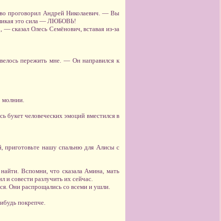
чиво проговорил Андрей Николаевич. — Вы
Великая это сила — ЛЮБОВЬ!
, — сказал Олесь Семёнович, вставая из-за
овелось пережить мне. — Он направился к
р молнии.
есь букет человеческих эмоций вместился в
, приготовьте нашу спальню для Алисы с
 найти. Вспомни, что сказала Амина, мать
л и совести разлучить их сейчас.
ся. Они распрощались со всеми и ушли.
нибудь покрепче.