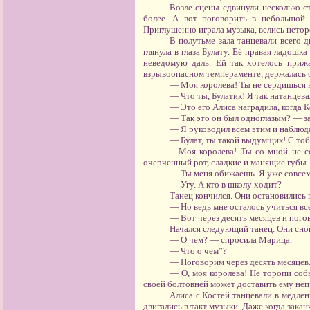
Возле сцены сдвинули несколько с
более. А вот поговорить в небольшой к
Приглушенно играла музыка, велись нетор
В полутьме зала танцевали всего 
глянула в глаза Булату. Её правая ладошк
неведомую даль. Ей так хотелось прижа
взрывоопасном темпераменте, держалась о
— Моя королева! Ты не сердишься на
— Что ты, Булатик! Я так натанцева
— Это его Алиса наградила, когда К
— Так это он был одноглазым? — за
— Я руководил всем этим и наблюда
— Булат, ты такой выдумщик! С тоб
—Моя королева! Ты со мной не со
очерченный рот, сладкие и манящие губы.
— Ты меня обижаешь. Я уже совсем
— Угу. А кто в школу ходит?
Танец кончился. Они остановились 
— Но ведь мне осталось учиться все
— Вот через десять месяцев и пого
Начался следующий танец. Они снов
— О чем? — спросила Марица.
— Что о чем”?
— Поговорим через десять месяцев
— О, моя королева! Не торопи собы
своей болтовней может доставить ему неп
Алиса с Костей танцевали в медлен
двигались в такт музыки. Даже когда зака