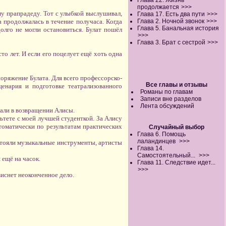
Глава 22. Жизнь
продолжается
>>>
му прапрадеду. Тот с улыбкой выслушивал,
Глава 17. Есть два пути
>>>
 продолжалась в течение получаса. Когда
Глава 2. Ночной звонок
>>>
Глава 5. Банальная история
олго не могли остановиться. Булат пошёл
>>>
Глава 3. Брат с сестрой
>>>
то лет. И если его поцелует ещё хоть одна
оряжение Булата. Для всего профессорско-
Все главы и отзывы
ценария и подготовке театрализованного
Романы по главам
Записи вне разделов
Лента обсуждений
зали в возвращении Алисы.
ьтете с моей лучшей студенткой. За Алису
томатически по результатам практических
Случайный выбор
Глава 6. Помощь
лаландинцев
>>>
стояли музыкальные инструменты, артисты
Глава 14.
Самостоятельный...
>>>
 ещё на часок.
Глава 11. Следствие идет...
>>>
виснет неоконченное дело.