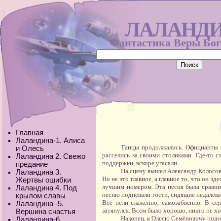
ЛАЛАНД
Фантастика Веры Бо
Главная
Лаландина-1. Алиса
Танцы продолжались. Официанты т
и Олесь
расселись за своими столиками. Где-то с
Лаландина 2. Свежо
поддержки, вскоре угасали.
предание
На сцену вышел Александр Колосов,
Лаландина 3.
Но не это главное, а главное то, что он з
Жертвы ошибки
лучшим номером. Эта песня была сравнит
Лаландина 4. Под
песню подпевали гости, сидящие недалеко 
крылом славы
Все пели слаженно, самозабвенно. В се
Лаландина -5.
затянулся. Всем было хорошо, никто не хо
Вершина счастья
Наконец, к Олесю Семёновичу подош
Лаландина-6.