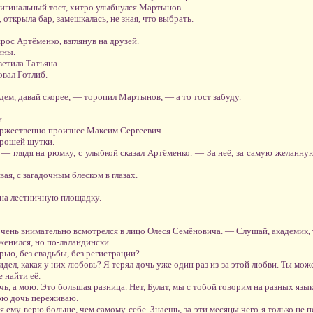
ригинальный тост, хитро улыбнулся Мартынов.
открыла бар, замешкалась, не зная, что выбрать.
ос Артёменко, взглянув на друзей.
ины.
етила Татьяна.
овал Готлиб.
дем, давай скорее, — торопил Мартынов, — а то тост забуду.
.
ржественно произнес Максим Сергеевич.
орошей шутки.
 — глядя на рюмку, с улыбкой сказал Артёменко. — За неё, за самую желанн
я, с загадочным блеском в глазах.
на лестничную площадку.
чень внимательно всмотрелся в лицо Олеся Семёновича. — Слушай, академик, 
женился, но по-лаландински.
рью, без свадьбы, без регистрации?
видел, какая у них любовь? Я терял дочь уже один раз из-за этой любви. Ты мо
 найти её.
ь, а мою. Это большая разница. Нет, Булат, мы с тобой говорим на разных язык
вою дочь переживаю.
я ему верю больше, чем самому себе. Знаешь, за эти месяцы чего я только не