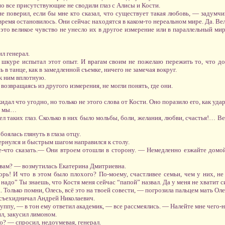
но все присутствующие не сводили глаз с Алисы и Кости.
не поверил, если бы мне кто сказал, что существует такая любовь, — задум
 время остановилось. Они сейчас находятся в каком-то нереальном мире. Да. 
это великое чувство не унесло их в другое измерение или в параллельный мир
л генерал.
 шкуре испытал этот опыт. И врагам своим не пожелаю пережить то, что д
в танце, как в замедленной съемке, ничего не замечая вокруг.
к ним вплотную.
 возвращаясь из другого измерения, не могли понять, где они.
дал что угодно, но только не этого слова от Кости. Оно поразило его, как уда
… мы…
ел таких глаз. Сколько в них было мольбы, боли, желания, любви, счастья!… В
лась глянуть в глаза отцу.
ернулся и быстрым шагом направился к столу.
е-что сказать.— Они втроем отошли в сторону. — Немедленно езжайте домой
овам? — возмутилась Екатерина Дмитриевна.
рь! И что в этом было плохого? По-моему, счастливее семьи, чем у них, не
адо” Ты знаешь, что Костя меня сейчас “папой” назвал. Да у меня не хватит си
Только помни, Олесь, всё это на твоей совести, — погрозила пальцем мать Оле
съехидничал Андрей Николаевич.
уппу, — в тон ему ответил академик, — все рассмеялись. — Налейте мне чего-
л, закусил лимоном.
? — спросил, недоумевая, генерал.