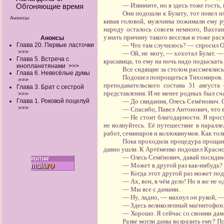
— Извините, но я здесь тоже гость, 
Обгоняющие время
Они подошли к Булату, тот повел и
Анонсы:
кивая головой, мужчины пожимали ему ру
народу осталось совсем немного, Вахтан
узнать причину такого веселья и тоже рас
Анонсы
Глава 20. Первые ласточки
— Что там случилось? — спросил О
>>>
— Ой, не могу, — хохотал Булат. — 
Глава 5. Встреча с
красавица, то ему на ночь надо подыскат
инопланетянами
>>>
Все сидящие за столом рассмеялись
Глава 6. Невесёлые думы
Подошел попрощаться Тихомиров. Эт
>>>
преподавательского состава 31 августа
Глава 3. Брат с сестрой
представления. И не менее родных был сча
>>>
Глава 1. Роковой поцелуй
— До свидания, Олесь Семёнович. 
>>>
— Спасибо, Павел Антонович, что в
— Не стоит благодарности. Я прос
не волнуйтесь. Её путешествие в паралл
работ, семинаров и коллоквиумов. Как тол
Пока проходила процедура прощани
давно ушли. К Артёменко подошел Красно
— Олесь Семёнович, давай посидим 
— Может в другой раз как-нибудь?
— Когда этот другой раз может подв
— Ах, вон, в чём дело! Но я же не о
— Мы все с дамами.
— Ну, ладно, — махнул он рукой, —
— Здесь великолепный магнитофон
— Хорошо. Я сейчас со своими дам
Разве могли дамы возразить ему? По