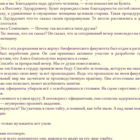
как и вы. Благодарить надо другого человека, — и он показал им на Булата.
х к Вахтангу Эдуардовичу. Булат переводил слова благодарности гостей свое
ку, а удивленные и смущенные женщины целовали старика. Такая процедура
г Эдуардович что-то сказал своим праправнукам. Те весело рассмеялись и д
хохотался.
лесь Семёнович. — Почему так веселятся твои друзья?
Ты знаешь, что он сказал? Он сказал, что за сегодняшний вечер помолодел на с
ь женщину.
.
о с его разрешения весь корпус биофизического факультета был отдан в расп
 был нерабочим днем. Он сам принимал активное участие в разработке с
стлив, что Алиса благополучно вернулась к семье.
Спасибо за прекрасный вечер. Мы от души повеселились.
ы так близко к сердцу приняли мою беду. Спасибо за помощь, которую вы ока
то искупил свою вину за всё происшедшее. Ведь это произошло на моем факул
ельный мир мы засчитаем за производственную практику. Она аттестована ав
ько она пожелает, может возобновить занятия.
я, официанты убирали всё с освободившихся столиков. На сцене сиротливо 
в.
немного в узком кругу. Я поговорил с официантами, они согласны задержаться
 — неуверенно произнёс академик.
ернуться? Ты укатишь в свою тайгу, и поминай, как тебя звали. А над нами по
дин.
 только музыканты вот ушли.
.
ами поговорю.
сле всего пережитого они, наконец-то видят на его лице улыбку.