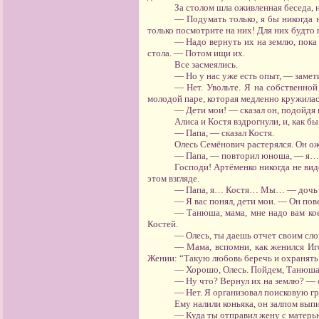
За столом шла оживленная беседа, 
— Подумать только, я бы никогда 
только посмотрите на них! Для них будто
— Надо вернуть их на землю, пока 
стола. — Потом ищи их.
Все засмеялись.
— Но у нас уже есть опыт, — замети
— Нет. Увольте. Я на собственной
молодой паре, которая медленно кружилась 
— Дети мои! — сказал он, подойдя 
Алиса и Костя вздрогнули, и, как бы
— Папа, — сказал Костя.
Олесь Семёнович растерялся. Он ожи
— Папа, — повторил юноша, — я
Господи! Артёменко никогда не вид
этом взгляде.
— Папа, я… Костя… Мы… — дочь боя
— Я вас понял, дети мои. — Он пов
— Танюша, мама, мне надо вам ко
Костей.
— Олесь, ты даешь отчет своим сл
— Мама, вспомни, как женился Иго
Жении: “Такую любовь беречь и охранять н
— Хорошо, Олесь. Пойдем, Танюша. 
— Ну что? Вернул их на землю? — 
— Нет. Я организовал поисковую гр
Ему налили коньяка, он залпом выпи
— Куда ты отправил жену с матерью