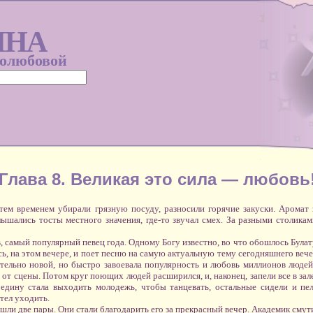
ИНА
голюбовой
Глава 8. Великая это сила — любовь
ем временем убирали грязную посуду, разносили горячие закуски. Арома
лышались тосты местного значения, где-то звучал смех. За разными столика
 самый популярный певец года. Одному Богу известно, во что обошлось Булату
десь, на этом вечере, и поет песню на самую актуальную тему сегодняшнего веч
ельно новой, но быстро завоевала популярность и любовь миллионов людей,
от сцены. Потом круг поющих людей расширился, и, наконец, запели все в зале
редину стала выходить молодежь, чтобы танцевать, остальные сидели и пел
тел уходить.
ли две пары. Они стали благодарить его за прекрасный вечер. Академик смут