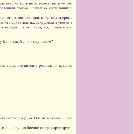
ли за стол. Есть не хотелось, пить — тем
ставили только несколько светильников.
 с того памятного дня, когда она впервые
Музыка подхватила их, закружила и унесла в
о исходят от его тела, но, помня о его
 у Вано такой синяк под глазом?
низ, видел опущенные ресницы и красиво
каляется его рука. Она перепугалась, что
, и они, слушая биение сердец друг друга,