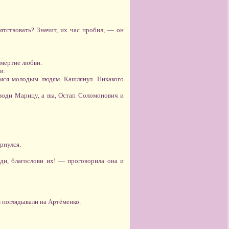
ятствовать? Значит, их час пробил, — он
смертие любви.
и.
имся молодым людям. Кашлянул. Никакого
оводи Марицу, а вы, Остап Соломонович и
рнулся.
ди, благослови их! — проговорила она и
 поглядывали на Артёменко.