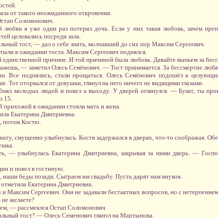
остей.
лаза от такого неожиданного откровения.
Остап Соломонович.
й любви я уже один раз потерял дочь. Если у них такая любовь, зачем преп
тей целовались посреди зала.
льный тост, — дал о себе знать, молчавший до сих пор Максим Сергеевич.
стыли в ожидании тоста. Максим Сергеевич поднялся.
й единственной причине. И той причиной была любовь. Давайте выпьем за бес
кажешь, — заметил Олесь Семёнович. — Тост принимается. За бессмертие любв
ан. Все поднялись, стали прощаться. Олесь Семёнович подошёл к целующ
. Тот оторвался от девушки, глянул на него ничего не видящими глазами.
нял молодых людей и повел к выходу. У дверей оглянулся. — Булат, ты пр
з 15.
В прихожей в ожидании стояли мать и жена.
ила Екатерина Дмитриевна.
, потом Костю.
ату, смущенно улыбнулась. Костя задержался в дверях, что-то соображая. Обе
ушка.
ь, — улыбнулась Екатерина Дмитриевна, закрывая за ними дверь. — Госпо
ин и повел в гостиную.
, наши беды позади. Сыграем им свадьбу. Пусть дарят нам внуков.
 отметила Екатерина Дмитриевна.
и Максим Сергеевич. Они не задавали бестактных вопросов, но с нетерпением
 не желаете?
вием, — рассмеялся Остап Соломонович
нальный тост? — Олесь Семенович глянул на Мартынова.