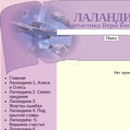
ЛАЛАНД
Фантастика Веры Бо
Нет прои
Главная
Лаландина-1. Алиса
и Олесь
Лаландина 2. Свежо
предание
Лаландина 3.
Жертвы ошибки
Лаландина 4. Под
крылом славы
Лаландина -5.
Вершина счастья
Лаландина-6.