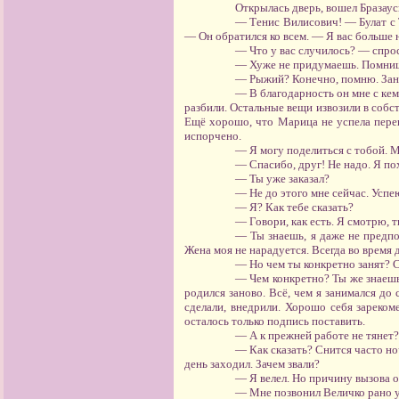
Открылась дверь, вошел Бразаус
— Тенис Вилисович! — Булат с 
— Он обратился ко всем. — Я вас больше 
— Что у вас случилось? — спро
— Хуже не придумаешь. Помнишь
— Рыжий? Конечно, помню. Заноз
— В благодарность он мне с кем
разбили. Остальные вещи извозили в собст
Ещё хорошо, что Марица не успела перен
испорчено.
— Я могу поделиться с тобой. 
— Спасибо, друг! Не надо. Я пох
— Ты уже заказал?
— Не до этого мне сейчас. Успе
— Я? Как тебе сказать?
— Говори, как есть. Я смотрю, 
— Ты знаешь, я даже не предпо
Жена моя не нарадуется. Всегда во время 
— Но чем ты конкретно занят? С
— Чем конкретно? Ты же знаешь 
родился заново. Всё, чем я занимался до
сделали, внедрили. Хорошо себя зареком
осталось только подпись поставить.
— А к прежней работе не тянет?
— Как сказать? Снится часто но
день заходил. Зачем звали?
— Я велел. Но причину вызова о
— Мне позвонил Величко рано у