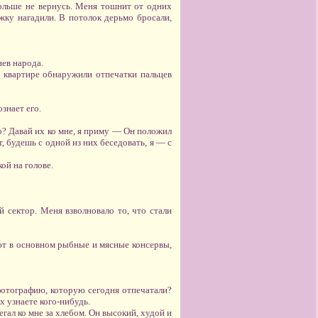
больше не вернусь. Меня тошнит от одних
жку нагадили. В потолок дерьмо бросали,
нев народа.
й квартире обнаружили отпечатки пальцев
знает его.
? Давай их ко мне, я приму — Он положил
 будешь с одной из них беседовать, я — с
ой на голове.
 сектор. Меня взволновало то, что стали
ют в основном рыбные и мясные консервы,
отографию, которую сегодня отпечатали?
х узнаете кого-нибудь.
гал ко мне за хлебом. Он высокий, худой и