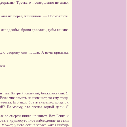
едоразвит. Третьего я совершенно не знаю.
ложил их перед женщиной. — Посмотрите.
 исподлобья, брови срослись, губы тонкие,
акую сторону они пошли. А из-за прилавка
рей
й тип. Хитрый, сильный, безжалостный. Я
Если мне память не изменяет, то ему тогда
учесть. Его надо брать внезапно, когда он
й? По-моему, это звенья одной цепи. Я
е её смерти никто не живёт. Вот Генка и
зовать круглосуточное наблюдение за этим
 Может, у него есть в запасе какая-нибудь