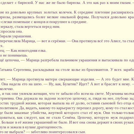
 сделает с бирюзой. У нас же не было бирюзы. А это как раз к моим глазам.
ние из довольно крупных золотых колечек. К середине плетение расширялось 
ирюзы, размещались более мелкие овальной формы. Получался довольно крас
-слезки поменьше с концов и покрупнее к середине.
зеркалу, стала вертеться перед ним.
спросила она.
бирали украшения.
 перечисляла Марица, — вот и серёжки. — Она протянула всё это Алисе, та стал
х.
ец. — Как новогодняя елка.
го не понимаешь.
щё цепочка, — Марица разгребала пальчиком украшения и вытаскивала по одн
атьяна Сергеевна, раскладывая на столе колье из бриллиантов. У всех заряб
лет. — Марица протянула матери сверкающие изделия. — А это будет мне. 
. Она надела его на шею. — Ну, как, Булатик? Идет? А вот и браслет к нему.
колечко.
, и так они увлекли женщин, что те забыли обо всем на свете. Мужчины молч
риевна. Она держала на ладони золотую цепочку, и, глядя на нее, глубоко за
стях трудной жизни, которая выпала на её долю, оставив сыновей без отца 
литиком. Да, видать, какому-то карьеристу перешел дорогу, кому-то стал кос
де были заказные убийства, жертвой которого стал её муж. Они только-только
оваться, как следует, как не стало Семёна. Цепочку, которую муж подарил
 Больше в её жизни украшений не было. И вот она снова держит в своих руках
ула и зажала в кулаке драгоценность.
го не выбрала? — заботливо поинтересовался сын.