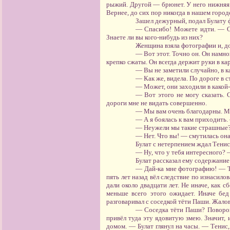
рыжий. Другой — брюнет. У него нижняя г
Вернее, до сих пор никогда в нашем городе
Зашел дежурный, подал Булату 
— Спасибо! Можете идти. — Он
Знаете ли вы кого-нибудь из них?
Женщина взяла фотографии и, до
— Вот этот. Точно он. Он намно
крепко сжаты. Он всегда держит руки в кар
— Вы не заметили случайно, в к
— Как же, видела. По дороге в с
— Может, они заходили в какой
— Вот этого не могу сказать. 
дороги мне не видать совершенно.
— Мы вам очень благодарны. Мы
— А я боялась к вам приходить.
— Неужели мы такие страшные?
— Нет. Что вы! — смутилась она
Булат с нетерпением ждал Тени
— Ну, что у тебя интересного? —
Булат рассказал ему содержание
— Дай-ка мне фотографию! — Те
пять лет назад вёл следствие по изнасил
дали около двадцати лет. Не иначе, как с
меньше всего этого ожидает. Иначе бе
разговаривал с соседкой тёти Паши. Жало
— Соседка тёти Паши? Поворова
привёл туда эту ядовитую змею. Значит, 
домом. — Булат глянул на часы. — Тенис,