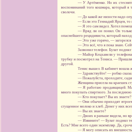
— У Артёменко. Но их стеснять
воспоминаний того кошмара, который я т
сволочи.
— До какой же низости надо опу
— Если это Геннадий Ярцев, то я
— Я это сам видел. Хотел помеш
— Вряд ли он понял. Он только
опаснейшего рецидивиста, который находи
— Это уже горячо, — загорелся
— Это всё, что я пока знаю. Се
Зазвонил телефон. Булат поднял 
— Майор Кецхавели у телефона.
трубку и посмотрел на Тениса. — Пришли 
другой.
Тенис вышел. В кабинет вошла же
— Здравствуйте! — робко сказал
— Пожалуйста, проходите, садит
Женщина присела на краешек ст
— Я работаю продавщицей. Мага
много покупать спиртного. За последнюю
— Кто покупает? Вы их знаете?
— Они обычно приходят втроем 
сгущенное молоко и хлеб. Денег у них все
— Вы их знаете?
— Двоих я раньше видела, но вр
— Извините! — Булат поднял т
Есть? Мне всего один экземпляр. Да, сро
— Я могу описать их внешность.