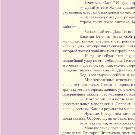
— Зачем мне, Олесь? На кухне к
— Давайте тёте Жении сделае
украшения, которых было довольно много
— Через месяц у неё день рожде
Утром, сразу после завтрака, 
кабинет.
— Рассаживайтесь. Давайте всё,
Капитан Величко начал свой р
непосредственное участие в отогревани
инсинуациях, что проявил Геннадий при п
который посмел приблизиться к гробу пр
— И где же сейчас этот эруди
сильнейший удар по его амбициям. Теперь 
его честь и достоинство. Как можно скор
поведают наши криминалисты? Давай-ка, 
Поднялся старший лейтенант, мо
— Многочисленные отпечатки па
очень осторожничал. Только на одном и
архивах компьютерных данных установлен
совершённые тяжкие преступления в стол
— Этого только нам не хватало!
увеселительные мероприятия. Опросить н
опрашиваемым. Каковы результаты вчера
— Нулевые. Соседи под вами от
могли сказать. Особого шума не было, пос
Булат задумался, нервно постуки
— Мою квартиру пока не трогать
даже детей. Григорий Игнатьевич, пусть в