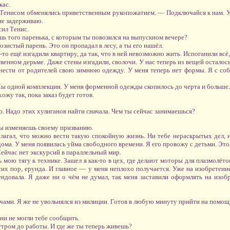
кас.
Тенисом обменялись приветственным рукопожатием. — Подключайся к нам. У н
не задерживаю.
сил Тенис.
 того паренька, с которым ты повозился на выпускном вечере?
истый парень. Это он пропадал в лесу, а ты его нашёл.
-то ещё изгадили квартиру, да так, что в ней невозможно жить. Испоганили вс
венном дерьме. Даже стены изгадили, сволочи. У нас теперь из вещей осталось 
ести от родителей свою зимнюю одежду. У меня теперь нет формы. Я с собой 
Мы одной комплекции. У меня форменной одежды скопилось до черта и больше.
ожу так, пока заказ будет готов.
ю. Надо этих хулиганов найти сначала. Чем ты сейчас занимаешься?
ты изменяешь своему призванию.
лагал, что можно вести такую спокойную жизнь. Ни тебе нераскрытых дел, ни
дома. У меня появилась уйма свободного времени. Я его провожу с детьми. Это, 
ейчас нет экскурсий в параллельный мир.
мою тягу к технике. Зашел я как-то в цех, где делают моторы для плазмолётов,
 сих пор, ерунда. И главное — у меня неплохо получается. Уже на изобретени
ендовала. Я даже ни о чём не думал, так меня заставили оформлять на изоб
чами. Я же не увольнялся из милиции. Готов в любую минуту прийти на помощь
ни не могли тебе сообщить.
тром до работы. И где же ты теперь живешь?