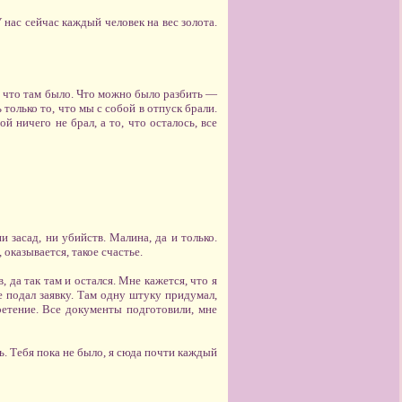
ас сейчас каждый человек на вес золота.
ё, что там было. Что можно было разбить —
только то, что мы с собой в отпуск брали.
ничего не брал, а то, что осталось, все
 засад, ни убийств. Малина, да и только.
оказывается, такое счастье.
 да так там и остался. Мне кажется, что я
е подал заявку. Там одну штуку придумал,
ретение. Все документы подготовили, мне
. Тебя пока не было, я сюда почти каждый