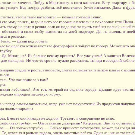
 тоже не хочется. Пойду к Мартынову в ноги кланяться. В ту квартиру я 
ам увидел. Вся посуда разбита, всё постельное белье изгажено. Даже в фура
ститься, чтобы такое натворить? — покачал головой Тенис.
 его могу понять, ведь на него все горожане плевали на похоронах тёти Паши.
ать этому, но потом решил, если он подонок, то пусть хлебнет полной чашей г
 обозлился и свою злобу выместил на моей квартире. Да, ты знаешь, в мое
тся в розыске.
 Тенис. — Давай подробней.
йчас мои ребята отпечатают его фотографии и пойдут по городу. Может, кто опо
трубку.
 Да. Много их? Их больше некому принять? Все уже ушли? А капитан Величко
две женщины. Им что-то срочно нужно рассказать. Ты иди в соседний кабинет,
нщина среднего роста, в возрасте, слегка полноватая, в легком платье с косынк
а она.
есь. Что вас привело к нам?
ула.
зин небольшой. Это тот, который на окраине города. Дальше идет частный
 неделю я продала месячную норму.
и перед самым закрытием, когда уже нет покупателей. Из продуктов покупа
гда полные карманы.
озь. Вместе они никогда не ходили. Третьего я совершенно не знаю.
елефонную трубку. — Оперативный дежурный? Кецхавели. Вам не оставили ф
чно. — Он положил трубку. — Сейчас принесут фотографии, может, вы среди ни
 Те, которых я раньше видела, очень заметные ребята. Один из них часто прибе