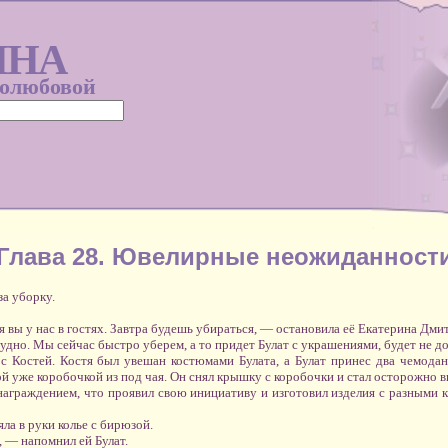
ИНА
голюбовой
Глава 28. Ювелирные неожиданност
за уборку.
 вы у нас в гостях. Завтра будешь убираться, — остановила её Екатерина Дми
удно. Мы сейчас быстро уберем, а то придет Булат с украшениями, будет не до
 с Костей. Костя был увешан костюмами Булата, а Булат принес два чемода
ой уже коробочкой из под чая. Он снял крышку с коробочки и стал осторожно 
аграждением, что проявил свою инициативу и изготовил изделия с разными к
яла в руки колье с бирюзой.
 — напомнил ей Булат.