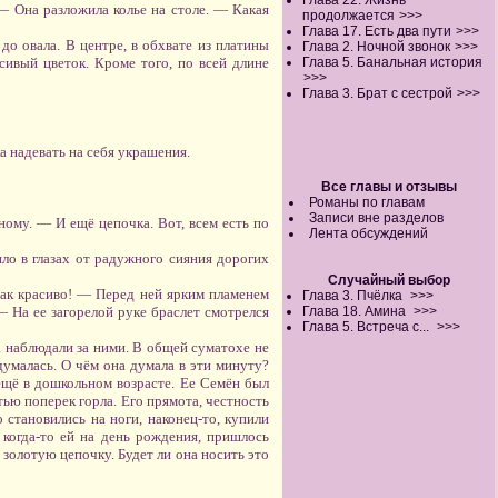
Глава 22. Жизнь
 — Она разложила колье на столе. — Какая
продолжается
>>>
Глава 17. Есть два пути
>>>
до овала. В центре, в обхвате из платины
Глава 2. Ночной звонок
>>>
ивый цветок. Кроме того, по всей длине
Глава 5. Банальная история
>>>
Глава 3. Брат с сестрой
>>>
а надевать на себя украшения.
Все главы и отзывы
Романы по главам
Записи вне разделов
ому. — И ещё цепочка. Вот, всем есть по
Лента обсуждений
ило в глазах от радужного сияния дорогих
Случайный выбор
Как красиво! — Перед ней ярким пламенем
Глава 3. Пчёлка
>>>
 — На ее загорелой руке браслет смотрелся
Глава 18. Амина
>>>
Глава 5. Встреча с...
>>>
а наблюдали за ними. В общей суматохе не
думалась. О чём она думала в эти минуту?
ещё в дошкольном возрасте. Ее Семён был
тью поперек горла. Его прямота, честность
 становились на ноги, наконец-то, купили
 когда-то ей на день рождения, пришлось
 золотую цепочку. Будет ли она носить это