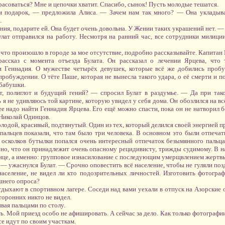
расоваться? Мне и цепочки хватит. Спасибо, сынок! Пусть молодые тешатся.
м подарок, — предложила Алиса. — Зачем нам так много? — Она укладыва
.
ния, подарите ей. Она будет очень довольна. У Жении таких украшений нет. 
Булат отправился на работу. Несмотря на ранний час, все сотрудники милици
 что произошло в городе за мое отсутствие, подробно рассказывайте. Капитан 
ассказ с момента отъезда Булата. Он рассказал о лечении Ярцева, что 
и Геннадия. О мужестве четырёх девушек, которые всё же добились пробу
робуждении. О тёте Паше, которая не вынесла такого удара, о её смерти и по
абабушки.
т, полиглот и будущий гений? — спросил Булат в раздумье. — Да при та
я не удивляюсь той картине, которую увидел у себя дома. Он обозлился на вс
ее надо найти Геннадия Ярцева. Его ещё можно спасти, пока он не натворил 
Николай Одинцов.
лодой, красивый, подтянутый. Один из тех, который делился своей энергией п
льцев показали, что там было три человека. В основном это были отпечатк
з осколков бутылки попался очень интересный отпечаток безымянного пальц
о, что он принадлежит очень опасному рецидивисту, трижды судимому. В на
ице, а именно: групповое изнасилование с последующим умерщвлением жертв
 — ужаснулся Булат. — Срочно оповестить всё население, чтобы не гуляли по
аселение, не видел ли кто подозрительных личностей. Изготовить фотогра
шнего опроса?
дыхают в спортивном лагере. Соседи над вами уехали в отпуск на Азорские 
торонних никто не видел.
вая пальцами по столу.
. Мой приезд особо не афишировать. А сейчас за дело. Как только фотографии
се идут по своим участкам.