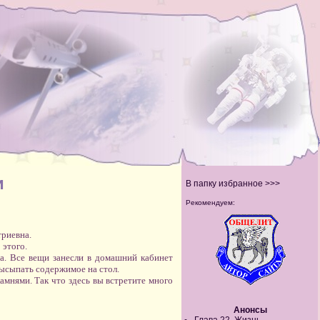
и
В папку избранное >>>
Рекомендуем:
триевна.
 этого.
на. Все вещи занесли в домашний кабинет
высыпать содержимое на стол.
амнями. Так что здесь вы встретите много
Анонсы