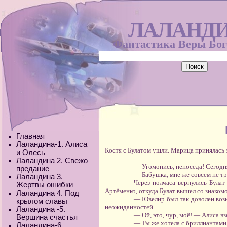
ЛАЛАНД
Фантастика Веры Бо
Главная
Лаландина-1. Алиса
Костя с Булатом ушли. Марица принялась 
и Олесь
Лаландина 2. Свежо
— Угомонись, непоседа! Сегодня
предание
— Бабушка, мне же совсем не тр
Лаландина 3.
Через полчаса вернулись Булат
Жертвы ошибки
Артёменко, откуда Булат вышел со знаком
Лаландина 4. Под
— Ювелир был так доволен возн
крылом славы
неожиданностей.
Лаландина -5.
— Ой, это, чур, моё! — Алиса вз
Вершина счастья
— Ты же хотела с бриллиантами,
Лаландина-6.