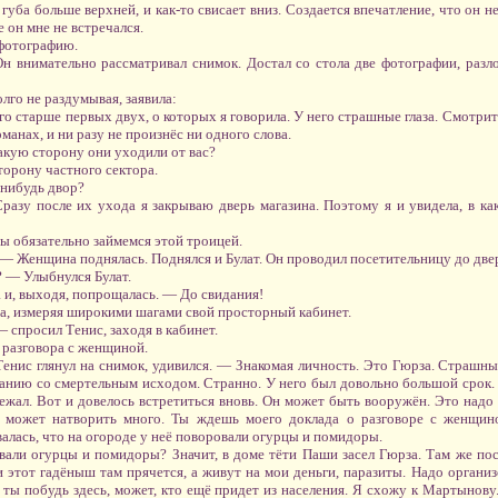
уба больше верхней, и как-то свисает вниз. Создается впечатление, что он н
 он мне не встречался.
фотографию.
 внимательно рассматривал снимок. Достал со стола две фотографии, раз
лго не раздумывая, заявила:
го старше первых двух, о которых я говорила. У него страшные глаза. Смотрит
манах, и ни разу не произнёс ни одного слова.
акую сторону они уходили от вас?
торону частного сектора.
-нибудь двор?
Сразу после их ухода я закрываю дверь магазина. Поэтому я и увидела, в к
 обязательно займемся этой троицей.
 — Женщина поднялась. Поднялся и Булат. Он проводил посетительницу до две
 — Улыбнулся Булат.
 и, выходя, попрощалась. — До свидания!
са, измеряя широкими шагами свой просторный кабинет.
 спросил Тенис, заходя в кабинет.
 разговора с женщиной.
нис глянул на снимок, удивился. — Знакомая личность. Это Гюрза. Страшны
ованию со смертельным исходом. Странно. У него был довольно большой срок. 
бежал. Вот и довелось встретиться вновь. Он может быть вооружён. Это надо 
д может натворить много. Ты ждешь моего доклада о разговоре с женщино
валась, что на огороде у неё поворовали огурцы и помидоры.
ли огурцы и помидоры? Значит, в доме тёти Паши засел Гюрза. Там же посл
и этот гадёныш там прячется, а живут на мои деньги, паразиты. Надо органи
 ты побудь здесь, может, кто ещё придет из населения. Я схожу к Мартынову.