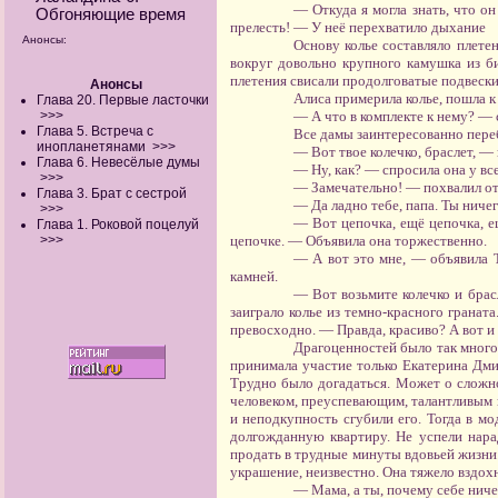
— Откуда я могла знать, что он
Обгоняющие время
прелесть! — У неё перехватило дыхание
Анонсы:
Основу колье составляло плете
вокруг довольно крупного камушка из б
плетения свисали продолговатые подвески
Анонсы
Алиса примерила колье, пошла к 
Глава 20. Первые ласточки
>>>
— А что в комплекте к нему? — 
Глава 5. Встреча с
Все дамы заинтересованно пере
инопланетянами
>>>
— Вот твое колечко, браслет, —
Глава 6. Невесёлые думы
— Ну, как? — спросила она у все
>>>
— Замечательно! — похвалил от
Глава 3. Брат с сестрой
— Да ладно тебе, папа. Ты ниче
>>>
— Вот цепочка, ещё цепочка, е
Глава 1. Роковой поцелуй
>>>
цепочке. — Объявила она торжественно.
— А вот это мне, — объявила Т
камней.
— Вот возьмите колечко и брас
заиграло колье из темно-красного граната
превосходно. — Правда, красиво? А вот и 
Драгоценностей было так много
принимала участие только Екатерина Дмит
Трудно было догадаться. Может о сложно
человеком, преуспевающим, талантливым по
и неподкупность сгубили его. Тогда в мо
долгожданную квартиру. Не успели нарад
продать в трудные минуты вдовьей жизни.
украшение, неизвестно. Она тяжело вздохн
— Мама, а ты, почему себе ниче