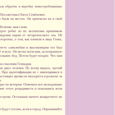
ла обратно в коробку невостребованные
— Посоветовал Олесь Семёнович.
и были на местах. Он пригласил их в свой
Величко, вам слово.
трое ребят из их коллектива принимали
ждения парня от летаргического сна. Об
хоронах, о том, как плевали в лицо Генке,
ком-то самолюбии и высокомерии это был
ё и всех. Он мстил всем нам, за попранную
больших бед. Потом будет поздно. Что нам
ри спасении Геннадия.
и двух человек. По всему видать, третий
а. При идентификации их с имеющимися в
стоящее время он находится в розыске за
ы.
здно по вечерам. Отменить все молодежные
фию этого рецидивиста и показывать всем
острова. Остальные ничего конкретного не
 будут готовы, всем в город. Опрашивайте