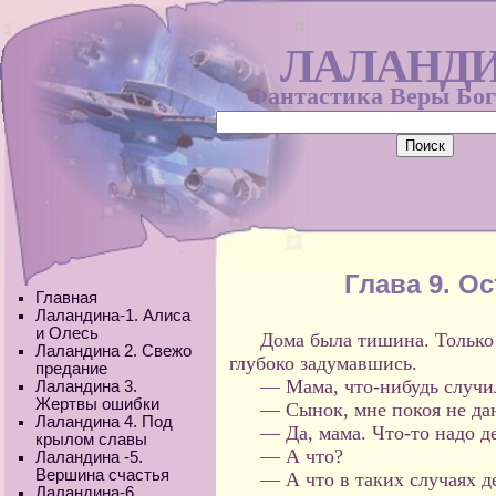
ЛАЛАНД
Фантастика Веры Бо
Глава 9. О
Главная
Лаландина-1. Алиса
и Олесь
Дома была тишина. Только
Лаландина 2. Свежо
глубоко задумавшись.
предание
— Мама, что-нибудь случи
Лаландина 3.
Жертвы ошибки
— Сынок, мне покоя не даю
Лаландина 4. Под
— Да, мама. Что-то надо д
крылом славы
— А что?
Лаландина -5.
Вершина счастья
— А что в таких случаях 
Лаландина-6.