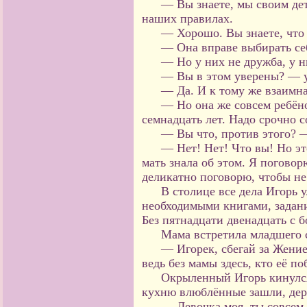
— Вы знаете, мы своим дет
наших правилах.
— Хорошо. Вы знаете, что 
— Она вправе выбирать себ
— Но у них не дружба, у 
— Вы в этом уверены? — 
— Да. И к тому же взаимна
— Но она же совсем ребён
семнадцать лет. Надо срочно 
— Вы что, против этого? 
— Нет! Нет! Что вы! Но эт
мать знала об этом. Я поговор
деликатно поговорю, чтобы не
В столице все дела Игорь 
необходимыми книгами, задан
Без пятнадцати двенадцать с 
Мама встретила младшего 
— Игорек, сбегай за Жение
ведь без мамы здесь, кто её по
Окрыленный Игорь кинулся
кухню влюблённые зашли, держ
— Девочка моя, ты совсем 