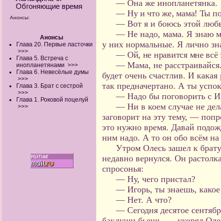
— Она же инопланетянка.
Обгоняющие время
— Ну и что же, мама! Ты по
Анонсы:
— Вот я и боюсь этой люб
— Не надо, мама. Я знаю 
Анонсы
у них нормальные. Я лично зна
Глава 20. Первые ласточки
>>>
— Ой, не нравится мне всё 
Глава 5. Встреча с
— Мама, не расстраивайся
инопланетянами
>>>
Глава 6. Невесёлые думы
будет очень счастлив. И какая 
>>>
так предначертано. А ты успок
Глава 3. Брат с сестрой
>>>
— Надо бы поговорить с И
Глава 1. Роковой поцелуй
— Ни в коем случае не дела
>>>
заговорит на эту тему, — попр
это нужно время. Давай подож
ним надо. А то он обо всём на
Утром Олесь зашел к брату
недавно вернулся. Он растолка
спросонья:
— Ну, чего пристал?
— Игорь, ты знаешь, какое
— Нет. А что?
— Сегодня десятое сентября
баклуши бьешь, — укорял Олес