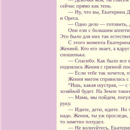
сейчас прямо как тень.
— Ну, что вы, Екатерина Д
и Ореса.
— Одно дело — готовить, 
Они ели с большим аппетит
Это было для них так естестве
С этого момента Екатерин
Женией. Кто его знает, а вдру
сношенька.
— Спасибо. Как было все 
поднялась Жения с грязной по
— Если тебе так хочется, 
Жения мигом справилась с 
“Ишь, какая шустрая, — с
хозяйкой будет. На Земле таки
— Мама, мы пойдем, погул
руку.
— Идите, дети, идите. Но 
надо. Жения, ты уж проследи, 
то заметно похудел.
— Не волнуйтесь, Екатери