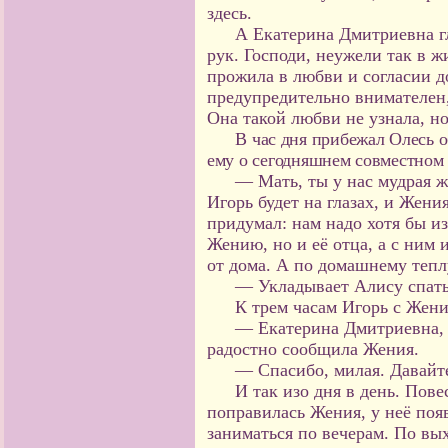
здесь.
А Екатерина Дмитриевна гл
рук. Господи, неужели так в 
прожила в любви и согласии д
предупредительно внимателен,
Она такой любви не узнала, но
В час дня прибежал Олесь о
ему о сегодняшнем совместном 
— Мать, ты у нас мудрая 
Игорь будет на глазах, и Жени
придумал: нам надо хотя бы из
Жению, но и её отца, а с ним 
от дома. А по домашнему тепл
— Укладывает Алису спать
К трем часам Игорь с Жен
— Екатерина Дмитриевна, 
радостно сообщила Жения.
— Спасибо, милая. Давайте 
И так изо дня в день. Пове
поправилась Жения, у неё появ
заниматься по вечерам. По вы