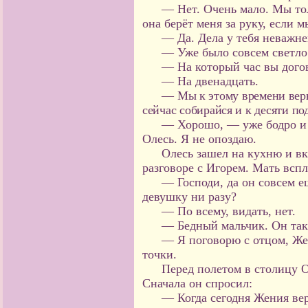
— Нет. Очень мало. Мы тол
она берёт меня за руку, если 
— Да. Дела у тебя неважне
— Уже было совсем светло
— На который час вы дого
— На двенадцать.
— Мы к этому времени вер
сейчас собирайся и к десяти под
— Хорошо, — уже бодро и 
Олесь. Я не опоздаю.
Олесь зашел на кухню и вк
разговоре с Игорем. Мать всп
— Господи, да он совсем е
девушку ни разу?
— По всему, видать, нет.
— Бедный мальчик. Он так 
— Я поговорю с отцом, Же
точки.
Перед полетом в столицу О
Сначала он спросил:
— Когда сегодня Жения ве