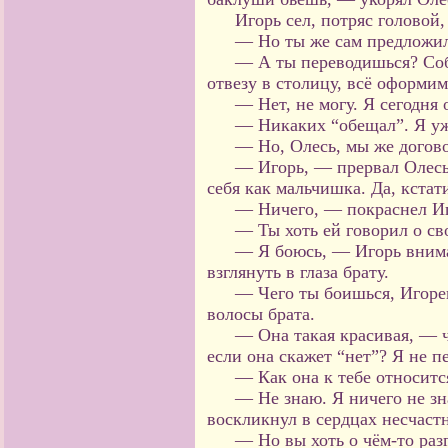
Игорь сел, потряс головой,
— Но ты же сам предложил
— А ты переводишься? Собе
отвезу в столицу, всё оформим
— Нет, не могу. Я сегодн
— Никаких “обещал”. Я уже
— Но, Олесь, мы же дого
— Игорь, — прервал Олесь
себя как мальчишка. Да, кстат
— Ничего, — покраснел Иг
— Ты хоть ей говорил о св
— Я боюсь, — Игорь внима
взглянуть в глаза брату.
— Чего ты боишься, Игор
волосы брата.
— Она такая красивая, — 
если она скажет “нет”? Я не п
— Как она к тебе относитс
— Не знаю. Я ничего не зн
воскликнул в сердцах несчас
— Но вы хоть о чём-то раз