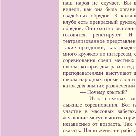
наш народ не скучает. Вы 
видели, как она была органи
свадебных обрядов. К каждо
клубе есть прекрасный руков
обрядов. Они охотно выполня
готовятся, репетируют. 
театрализованное представлен
такие праздники, как рожде
много кружков по интересам, е
соревнования среди местных
школа, которая два раза в год
преподавателями выступают ш
школа народных промыслов и 
каток для зимних развлечений
— Почему крытый?
— Из-за снежных зан
лыжные соревнования. Вот г
участие в массовых забега
желающие могут выпить горяче
независимо от возраста. Так 
сказать. Наши жены не работ