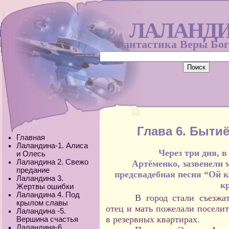
ЛАЛАНД
Фантастика Веры Бо
Глава 6. Быти
Главная
Лаландина-1. Алиса
Через три дня, в суб
и Олесь
Лаландина 2. Свежо
Артёменко, зазвенели 
предание
предсвадебная песня “Ой 
Лаландина 3.
к
Жертвы ошибки
Лаландина 4. Под
В город стали съезжа
крылом славы
отец и мать пожелали поселит
Лаландина -5.
в резервных квартирах.
Вершина счастья
Лаландина-6.