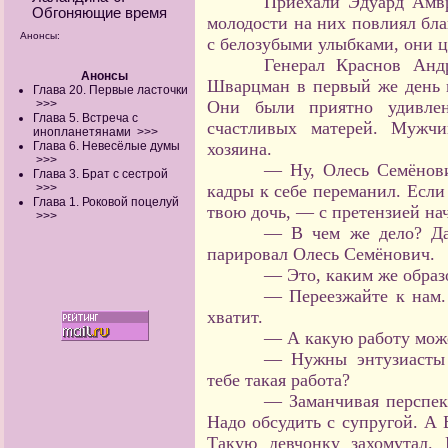
Приехали Эдуард Амв
Обгоняющие время
молодости на них повлиял бла
Анонсы:
с белозубыми улыбками, они ц
Генерал Краснов Анд
Анонсы
Шварцман в первый же день п
Глава 20. Первые ласточки
>>>
Они были приятно удивлен
Глава 5. Встреча с
счастливых матерей. Мужч
инопланетянами
>>>
Глава 6. Невесёлые думы
хозяина.
>>>
— Ну, Олесь Семёнови
Глава 3. Брат с сестрой
>>>
кадры к себе переманил. Если 
Глава 1. Роковой поцелуй
твою дочь, — с претензией нач
>>>
— В чем же дело? Да
парировал Олесь Семёнович.
— Это, каким же образ
— Переезжайте к нам.
хватит.
— А какую работу мож
— Нужны энтузиасты 
тебе такая работа?
— Заманчивая перспек
Надо обсудить с супругой. А 
Такую девчонку захомутал.