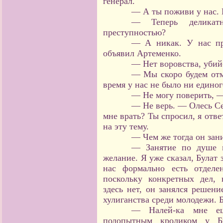
генерал.
— А ты поживи у нас. 
— Теперь деликат
преступностью?
— А никак. У нас пр
объявил Артеменко.
— Нет воровства, убий
— Мы скоро будем отме
время у нас не было ни едино
— Не могу поверить, —
— Не верь. — Олесь С
мне врать? Ты спросил, я отв
на эту тему.
— Чем же тогда он зан
— Занятие по душе м
желание. Я уже сказал, Булат
нас формально есть отделе
поскольку конкретных дел,
здесь нет, он занялся решени
хулиганства среди молодежи. 
— Налей-ка мне е
подопытным кроликом у Б