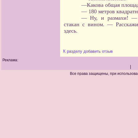
—Какова общая площа
— 180 метров квадратн
— Ну, и размахи! — 
стакан с вином. — Расскаж
здесь.
К разделу
добавить отзыв
Реклама:
|
Все права защищены, при использова