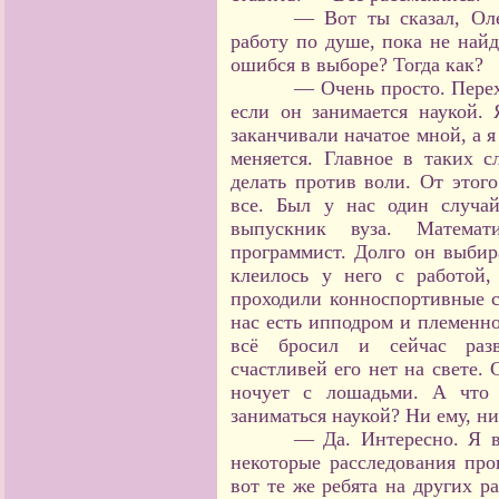
— Вот ты сказал, Оле
работу по душе, пока не найд
ошибся в выборе? Тогда как?
— Очень просто. Перех
если он занимается наукой. 
заканчивали начатое мной, а я
меняется. Главное в таких сл
делать против воли. От этого
все. Был у нас один случа
выпускник вуза. Математ
программист. Долго он выбир
клеилось у него с работой
проходили конноспортивные со
нас есть ипподром и племенно
всё бросил и сейчас разв
счастливей его нет на свете.
ночует с лошадьми. А что
заниматься наукой? Ни ему, н
— Да. Интересно. Я в
некоторые расследования про
вот те же ребята на других р