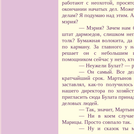
работают с неохотой, просят
окончании начатых дел. Може
делам? Я подумаю над этим. А 
мэрия?
— Мэрия? Зачем нам б
штат дармоедов, слишком неп
толк? Бумажная волокита, да
по карману. За главного у 
решает он с небольшим ш
помощником сейчас у него, кт
— Неужели Булат? — р
— Он самый. Все дел
кратчайший срок. Мартынов н
заставлял, как-то получилос
нашего директора по хозяйс
пригласить сюда Булата прина
деловых людей.
— Так, значит, Мартын
— Ни в коем случае.
Марицы. Просто совпало так.
— Ну и сказок ты мн