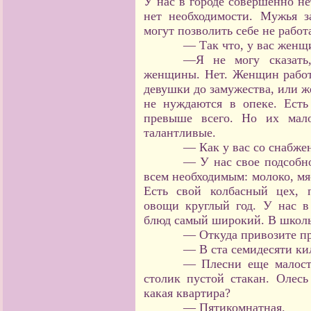
У нас в городе совершенно н
нет необходимости. Мужья з
могут позволить себе не работ
— Так что, у вас женщ
—Я не могу сказать
женщины. Нет. Женщин работа
девушки до замужества, или ж
не нуждаются в опеке. Ест
превыше всего. Но их мал
талантливые.
— Как у вас со снабже
— У нас свое подсобно
всем необходимым: молоко, мя
Есть свой колбасный цех, 
овощи круглый год. У нас в
блюд самый широкий. В школь
— Откуда привозите п
— В ста семидесяти ки
— Плесни еще малост
столик пустой стакан. Олес
какая квартира?
— Пятикомнатная.