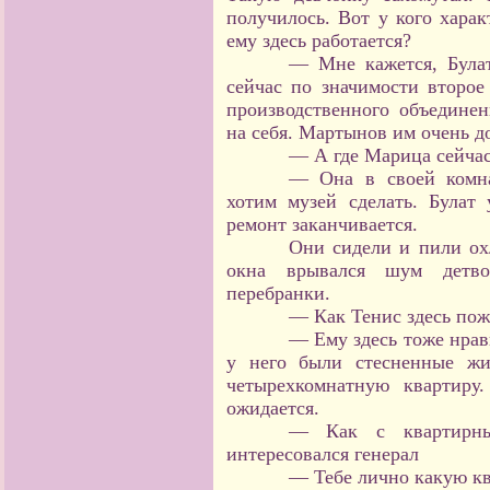
получилось. Вот у кого хара
ему здесь работается?
— Мне кажется, Була
сейчас по значимости второе
производственного объединен
на себя. Мартынов им очень д
— А где Марица сейча
— Она в своей комна
хотим музей сделать. Булат
ремонт заканчивается.
Они сидели и пили ох
окна врывался шум детв
перебранки.
— Как Тенис здесь пож
— Ему здесь тоже нрави
у него были стесненные жи
четырехкомнатную квартиру
ожидается.
— Как с квартирн
интересовался генерал
— Тебе лично какую кв