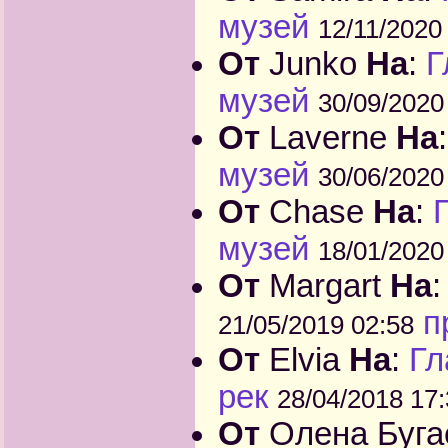
музей
12/11/2020
От
Junko
На
:
Г
музей
30/09/2020
От
Laverne
На
музей
30/06/2020
От
Chase
На
:
музей
18/01/2020
От
Margart
На
п
21/05/2019 02:58
От
Elvia
На
:
Гл
рек
28/04/2018 17
От
Олена Буг