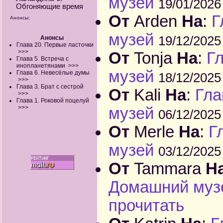
музей
19/01/2026
Обгоняющие время
От
Arden
На
:
Г
Анонсы:
музей
19/12/2025
Анонсы
Глава 20. Первые ласточки
>>>
От
Tonja
На
:
Г
Глава 5. Встреча с
инопланетянами
>>>
музей
Глава 6. Невесёлые думы
18/12/2025
>>>
Глава 3. Брат с сестрой
От
Kali
На
:
Гла
>>>
Глава 1. Роковой поцелуй
>>>
музей
06/12/2025
От
Merle
На
:
Г
музей
03/12/2025
От
Tammara
Н
Домашний муз
прочитать