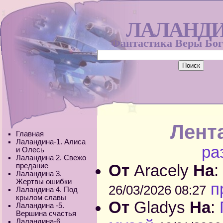
ЛАЛАНД
Фантастика Веры Бо
Лент
Главная
Лаландина-1. Алиса
ра
и Олесь
Лаландина 2. Свежо
предание
От
Aracely
На
Лаландина 3.
Жертвы ошибки
п
26/03/2026 08:27
Лаландина 4. Под
крылом славы
От
Gladys
На
:
Лаландина -5.
Вершина счастья
Лаландина-6.